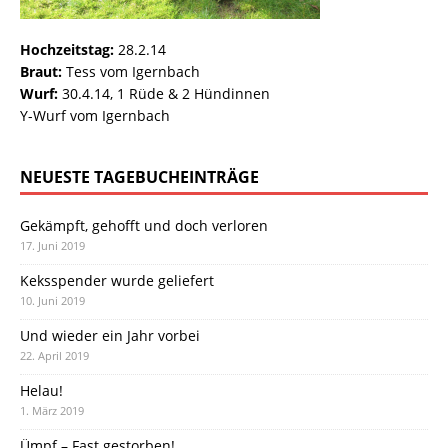
Hochzeitstag:
28.2.14
Braut:
Tess vom Igernbach
Wurf:
30.4.14, 1 Rüde & 2 Hündinnen
Y-Wurf vom Igernbach
NEUESTE TAGEBUCHEINTRÄGE
Gekämpft, gehofft und doch verloren
17. Juni 2019
Keksspender wurde geliefert
10. Juni 2019
Und wieder ein Jahr vorbei
22. April 2019
Helau!
1. März 2019
Ümpf – Fast gestorben!