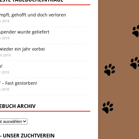
mpft, gehofft und doch verloren
i 2019
spender wurde geliefert
i 2019
ieder ein Jahr vorbei
il 2019
u!
z 2019
 – Fast gestorben!
i 2018
EBUCH ARCHIV
 – UNSER ZUCHTVEREIN