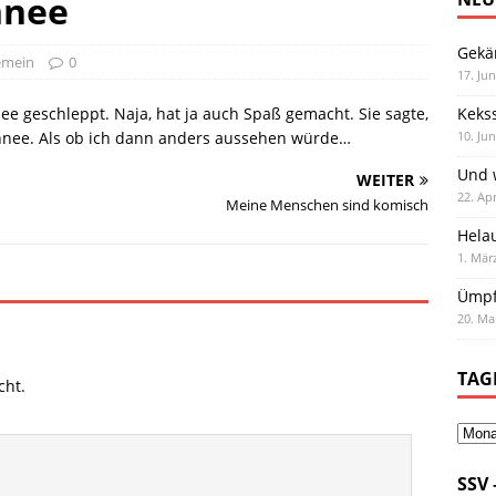
hnee
Gekä
emein
0
17. Jun
e geschleppt. Naja, hat ja auch Spaß gemacht. Sie sagte,
Keks
chnee. Als ob ich dann anders aussehen würde…
10. Jun
Und w
WEITER
22. Apr
Meine Menschen sind komisch
Hela
1. Mär
Ümpf
20. Ma
TAG
cht.
SSV