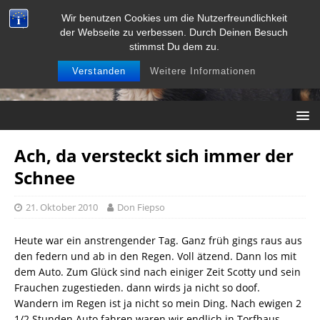
Wir benutzen Cookies um die Nutzerfreundlichkeit
der Webseite zu verbessen. Durch Deinen Besuch
stimmst Du dem zu.
Verstanden
Weitere Informationen
Ach, da versteckt sich immer der
Schnee
21. Oktober 2010
Don Fiepso
Heute war ein anstrengender Tag. Ganz früh gings raus aus
den federn und ab in den Regen. Voll ätzend. Dann los mit
dem Auto. Zum Glück sind nach einiger Zeit Scotty und sein
Frauchen zugestieden. dann wirds ja nicht so doof.
Wandern im Regen ist ja nicht so mein Ding. Nach ewigen 2
1/2 Stunden Auto fahren waren wir endlich in Torfhaus.