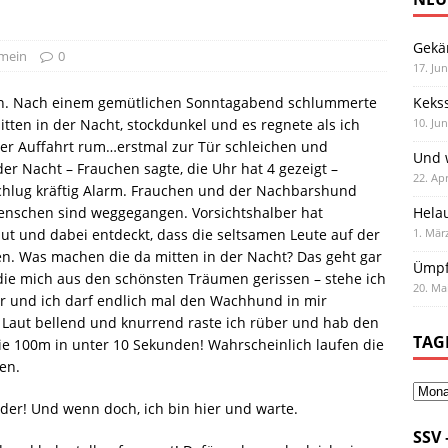
Gekä
emein
0
17. Jun
u tun. Nach einem gemütlichen Sonntagabend schlummerte
Keks
itten in der Nacht, stockdunkel und es regnete als ich
10. Jun
der Auffahrt rum…erstmal zur Tür schleichen und
Und w
er Nacht – Frauchen sagte, die Uhr hat 4 gezeigt –
22. Apr
schlug kräftig Alarm. Frauchen und der Nachbarshund
nschen sind weggegangen. Vorsichtshalber hat
Hela
t und dabei entdeckt, dass die seltsamen Leute auf der
1. Mär
n. Was machen die da mitten in der Nacht? Das geht gar
Ümpf
 die mich aus den schönsten Träumen gerissen – stehe ich
20. Ma
Tür und ich darf endlich mal den Wachhund in mir
! Laut bellend und knurrend raste ich rüber und hab den
TAG
ie 100m in unter 10 Sekunden! Wahrscheinlich laufen die
en.
eder! Und wenn doch, ich bin hier und warte.
SSV