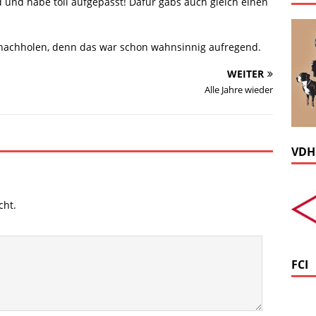
 und habe toll aufgepasst! Dafür gabs auch gleich einen
f nachholen, denn das war schon wahnsinnig aufregend.
WEITER
Alle Jahre wieder
VDH
cht.
FCI