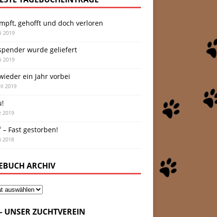
mpft, gehofft und doch verloren
i 2019
spender wurde geliefert
i 2019
ieder ein Jahr vorbei
il 2019
u!
z 2019
 – Fast gestorben!
i 2018
EBUCH ARCHIV
 – UNSER ZUCHTVEREIN